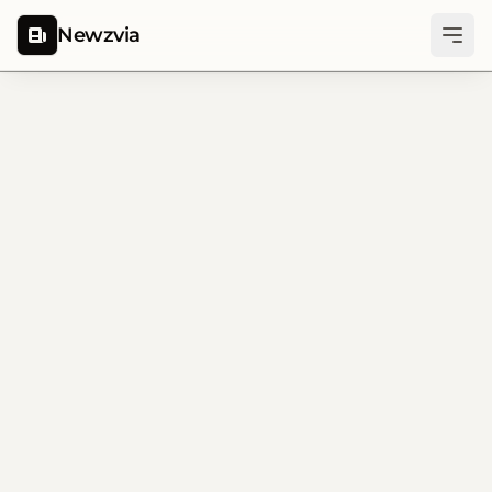
Newzvia