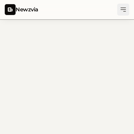
Newzvia