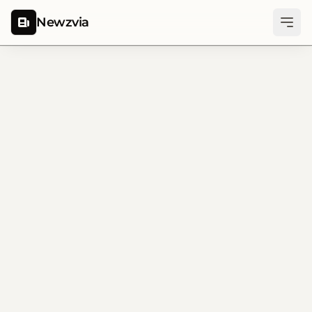
Newzvia