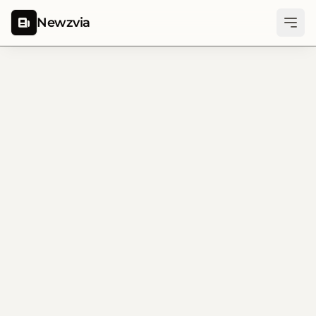
Newzvia