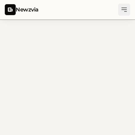
Newzvia