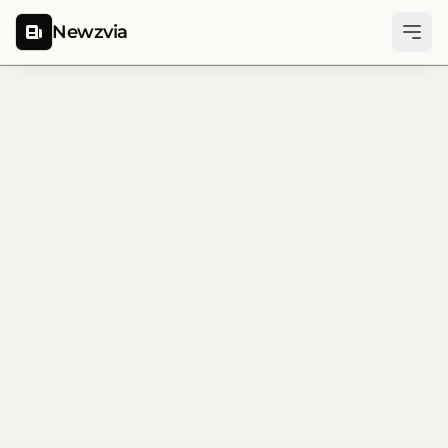
Newzvia