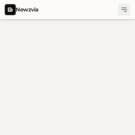
Newzvia