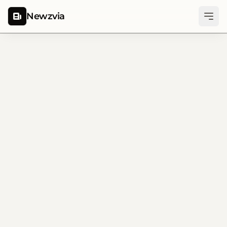
Newzvia