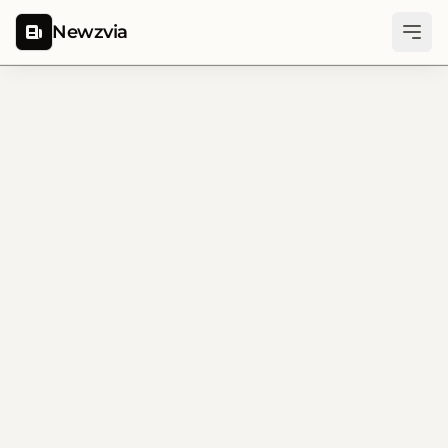
Newzvia