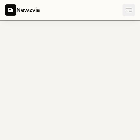
Newzvia