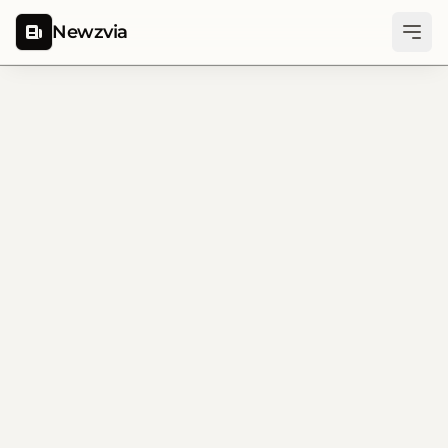
Newzvia