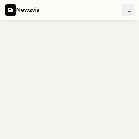
Newzvia