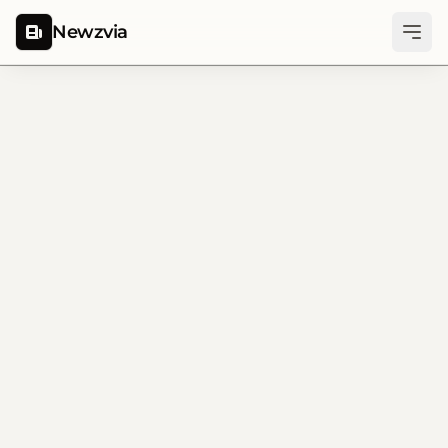
Newzvia