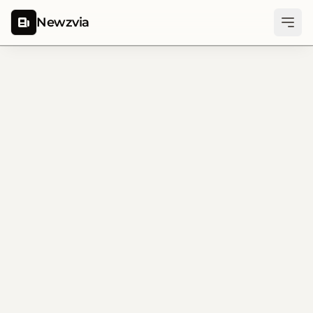
Newzvia