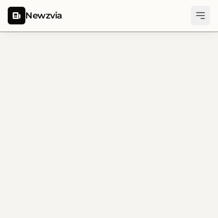
Newzvia