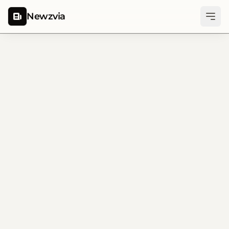
Newzvia