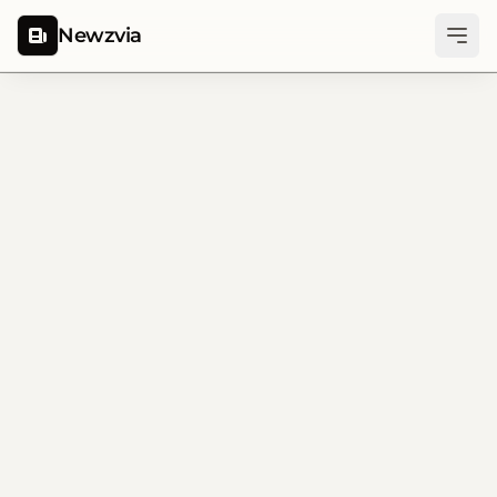
Newzvia