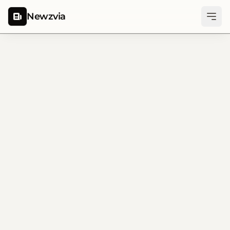
Newzvia