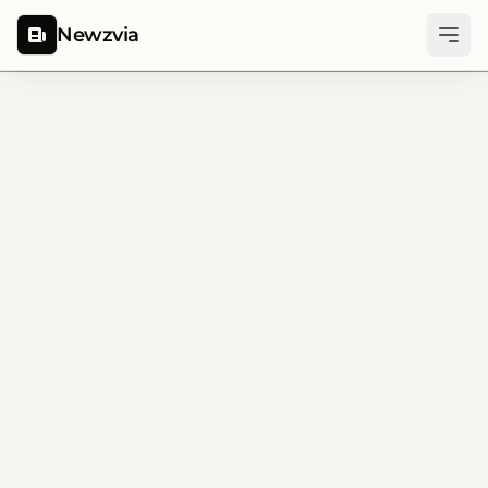
Newzvia