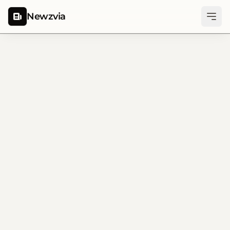
Newzvia