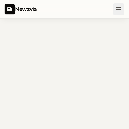
Newzvia