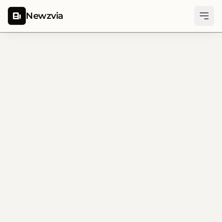
Newzvia