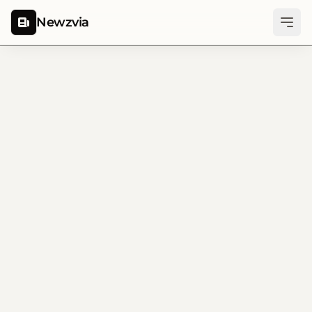
Newzvia