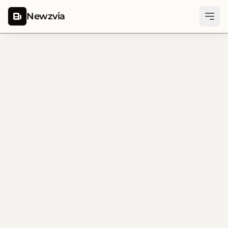
Newzvia