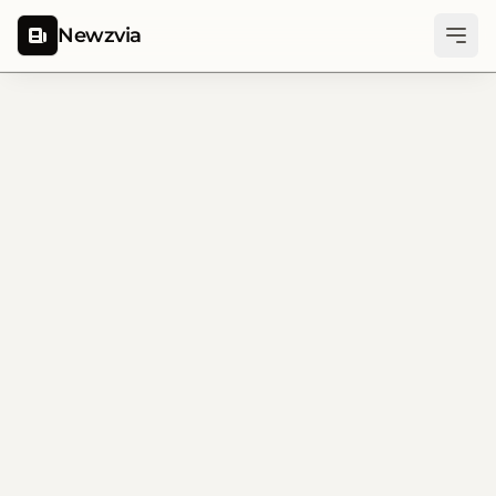
Newzvia