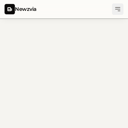
Newzvia