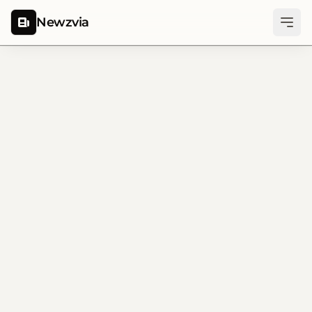
Newzvia