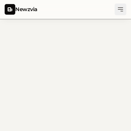
Newzvia