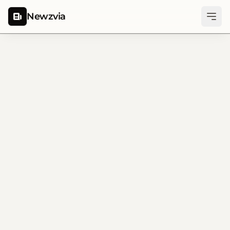
Newzvia