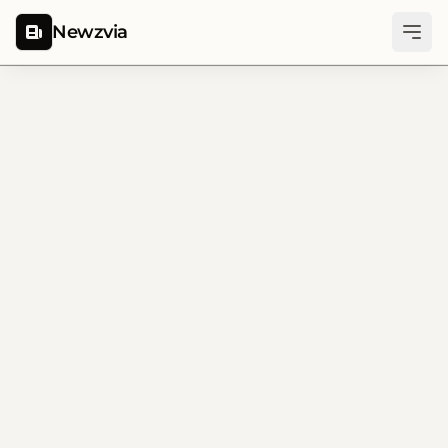
Newzvia