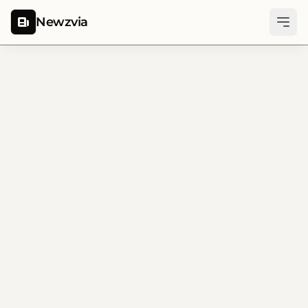
Newzvia