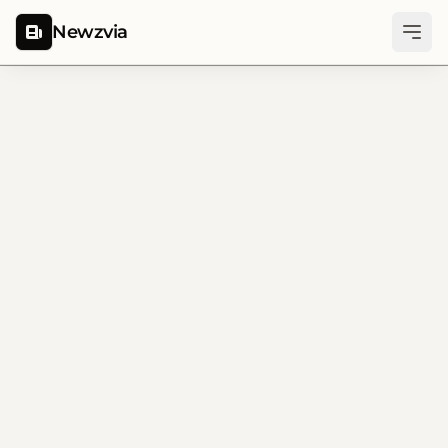
Newzvia