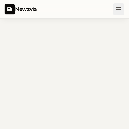
Newzvia