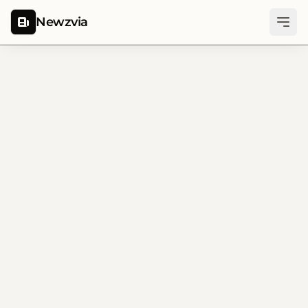
Newzvia