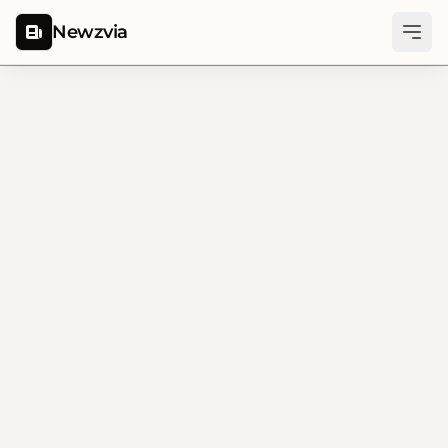
Newzvia