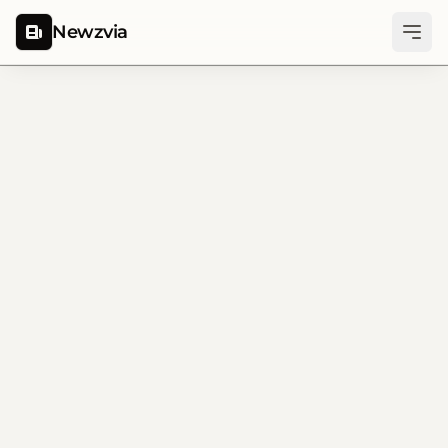
Newzvia