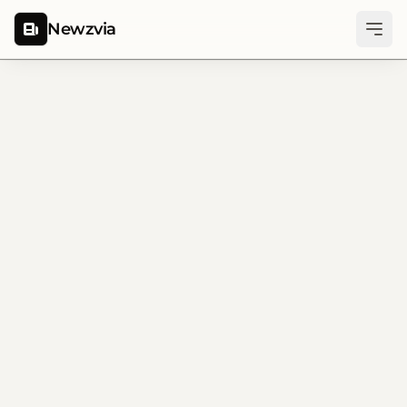
Newzvia