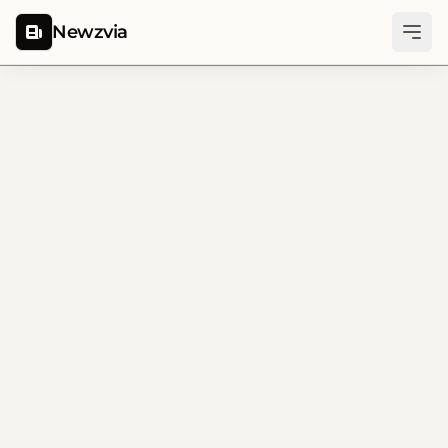
Newzvia