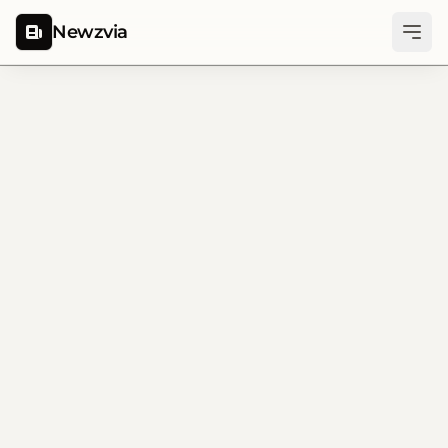
Newzvia