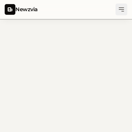
Newzvia