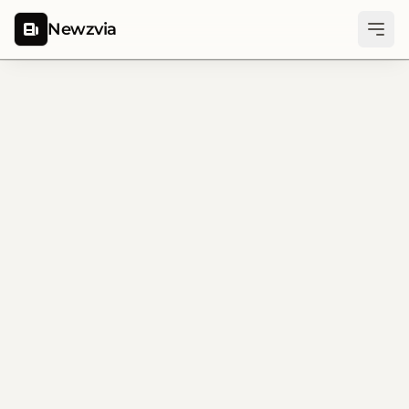
Newzvia