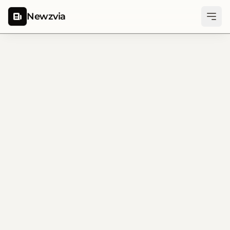
Newzvia