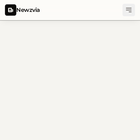
Newzvia