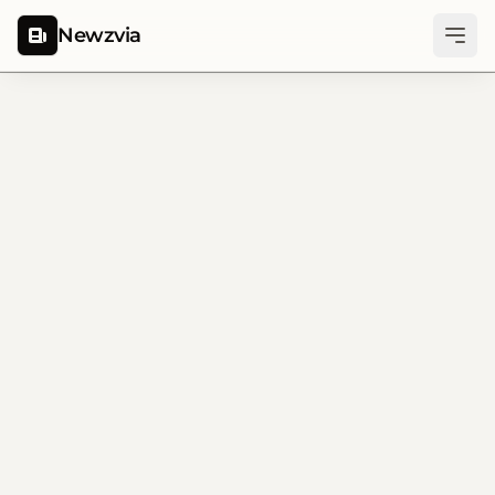
Newzvia