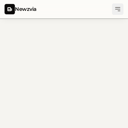
Newzvia