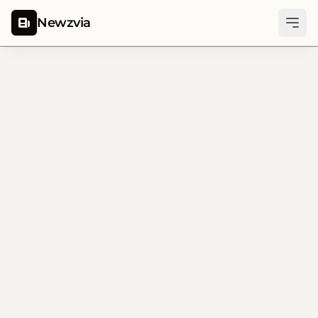
Newzvia