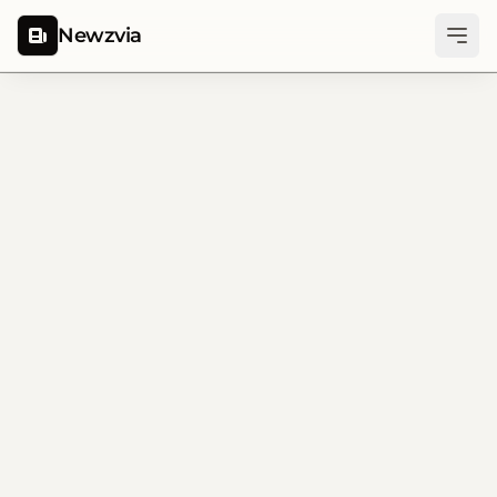
Newzvia