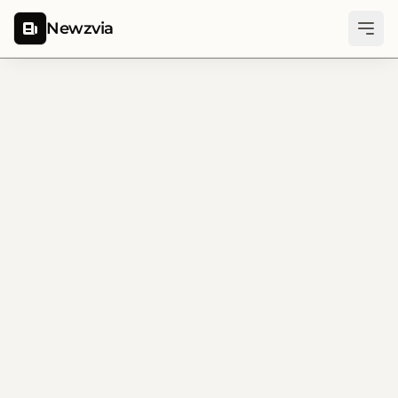
Newzvia