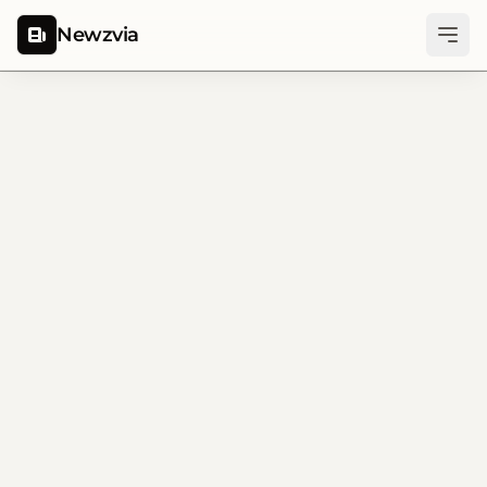
Newzvia