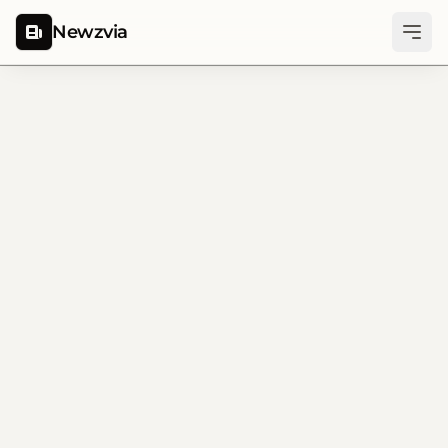
Newzvia